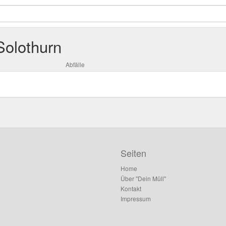
Solothurn
Abfälle
Seiten
Home
Über "Dein Müll"
Kontakt
Impressum