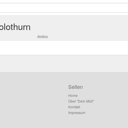
olothurn
Abfälle
Seiten
Home
Über "Dein Müll"
Kontakt
Impressum