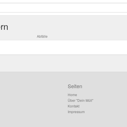
rn
Abfälle
Seiten
Home
Über "Dein Müll"
Kontakt
Impressum