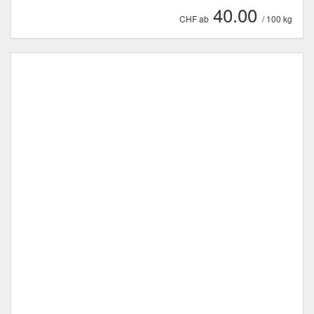
40.00
CHF ab
/ 100 kg