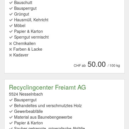
Bauschutt
Bausperrgut
Grüngut
Hausmüll, Kehricht
Möbel
Papier & Karton
Sperrgut vermischt
Chemikalien
Farben & Lacke
Kadaver
50.00
CHF ab
/ 100 kg
Recyclingcenter Freiamt AG
5524 Nesselnbach
Bausperrgut
Behandeltes und verschmutztes Holz
Gewerbeabfälle
Material aus Baunebengewerbe
Papier & Karton
Sauber getrennte, mineralische Abfälle